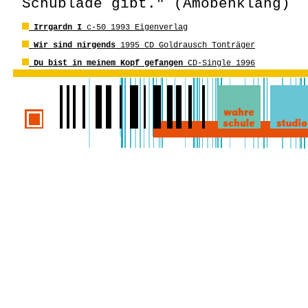
Schublade gibt." (Amöbenklang)
Irrgardn I
c-50 1993 Eigenverlag
Wir sind nirgends
1995 CD Goldrausch Tonträger
Du bist in meinem Kopf gefangen
CD-Single 1996